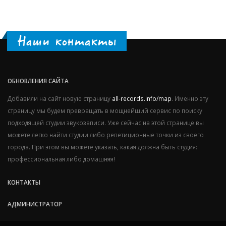
Наши контакты
ОБНОВЛЕНИЯ САЙТА
Добавили на сайт новую страницу
all-records.info/map
. Именно эту
страницу мы будем превращать в мощнейший сервис по поиску
подходящей студии звукозаписи. Уже сейчас на этой странице вы
можете легко найти студии либо репетиционные точки из своего
города. При этом вы можете указать, какая должна быть студия:
профессиональная либо домашняя!
КОНТАКТЫ
АДМИНИСТРАТОР