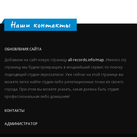
Наши контакты
ОБНОВЛЕНИЯ САЙТА
Добавили на сайт новую страницу
all-records.info/map
. Именно эту
страницу мы будем превращать в мощнейший сервис по поиску
подходящей студии звукозаписи. Уже сейчас на этой странице вы
можете легко найти студии либо репетиционные точки из своего
города. При этом вы можете указать, какая должна быть студия:
профессиональная либо домашняя!
КОНТАКТЫ
АДМИНИСТРАТОР