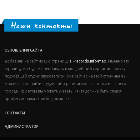
Наши контакты
ОБНОВЛЕНИЯ САЙТА
Добавили на сайт новую страницу
all-records.info/map
. Именно эту
страницу мы будем превращать в мощнейший сервис по поиску
подходящей студии звукозаписи. Уже сейчас на этой странице вы
можете легко найти студии либо репетиционные точки из своего
города. При этом вы можете указать, какая должна быть студия:
профессиональная либо домашняя!
КОНТАКТЫ
АДМИНИСТРАТОР