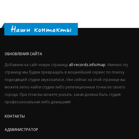
Наши контакты
ОБНОВЛЕНИЯ САЙТА
Добавили на сайт новую страницу
all-records.info/map
. Именно эту
страницу мы будем превращать в мощнейший сервис по поиску
подходящей студии звукозаписи. Уже сейчас на этой странице вы
можете легко найти студии либо репетиционные точки из своего
города. При этом вы можете указать, какая должна быть студия:
профессиональная либо домашняя!
КОНТАКТЫ
АДМИНИСТРАТОР