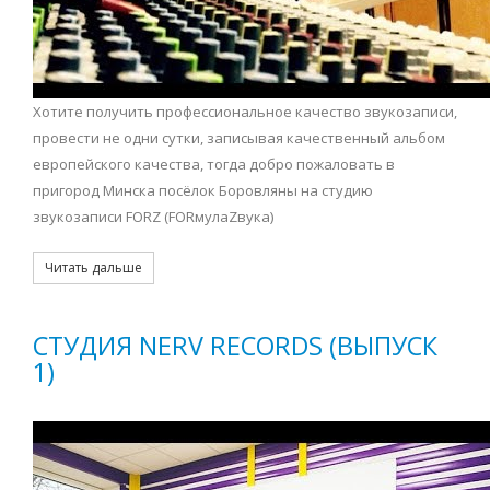
Хотите получить профессиональное качество звукозаписи,
провести не одни сутки, записывая качественный альбом
европейского качества, тогда добро пожаловать в
пригород Минска посёлок Боровляны на студию
звукозаписи FORZ (FORмулаZвука)
Читать дальше
СТУДИЯ NERV RECORDS (ВЫПУСК
1)