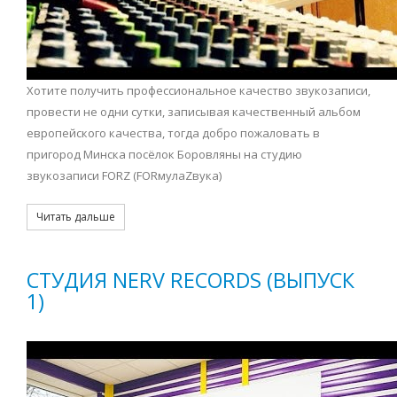
Хотите получить профессиональное качество звукозаписи,
провести не одни сутки, записывая качественный альбом
европейского качества, тогда добро пожаловать в
пригород Минска посёлок Боровляны на студию
звукозаписи FORZ (FORмулаZвука)
Читать дальше
СТУДИЯ NERV RECORDS (ВЫПУСК
1)