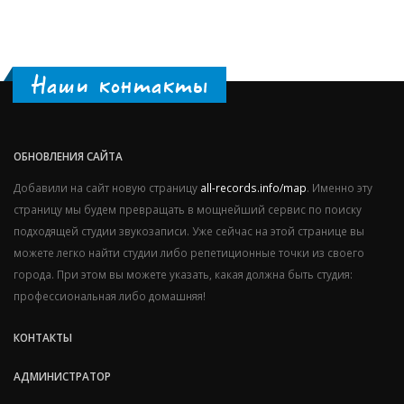
Наши контакты
ОБНОВЛЕНИЯ САЙТА
Добавили на сайт новую страницу
all-records.info/map
. Именно эту
страницу мы будем превращать в мощнейший сервис по поиску
подходящей студии звукозаписи. Уже сейчас на этой странице вы
можете легко найти студии либо репетиционные точки из своего
города. При этом вы можете указать, какая должна быть студия:
профессиональная либо домашняя!
КОНТАКТЫ
АДМИНИСТРАТОР