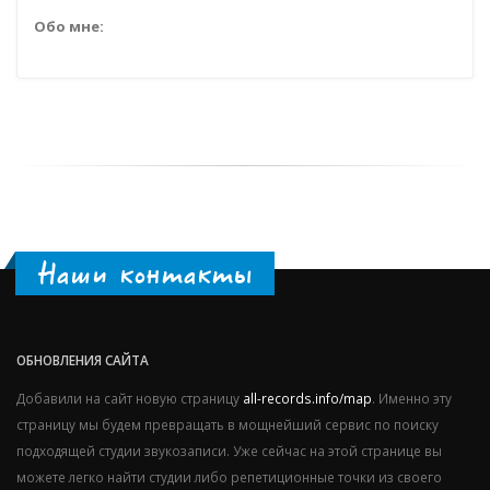
Обо мне:
Наши контакты
ОБНОВЛЕНИЯ САЙТА
Добавили на сайт новую страницу
all-records.info/map
. Именно эту
страницу мы будем превращать в мощнейший сервис по поиску
подходящей студии звукозаписи. Уже сейчас на этой странице вы
можете легко найти студии либо репетиционные точки из своего