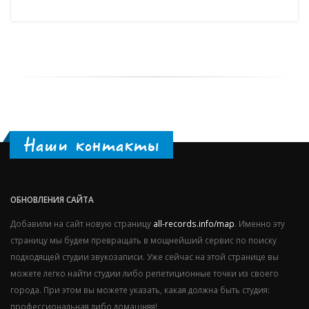
Наши контакты
ОБНОВЛЕНИЯ САЙТА
Добавили на сайт новую страницу
all-records.info/map
. Именно эту
страницу мы будем превращать в мощнейший сервис по поиску
подходящей студии звукозаписи. Уже сейчас на этой странице вы
можете легко найти студии либо репетиционные точки из своего
города. При этом вы можете указать, какая должна быть студия:
профессиональная либо домашняя!