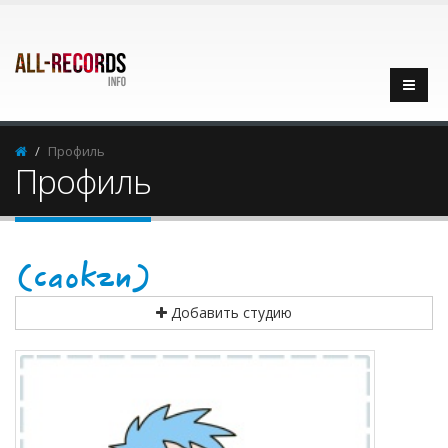
Профиль
Профиль
(caokzn)
Добавить студию