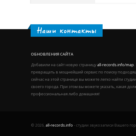
Наши контакты
ОБНОВЛЕНИЯ САЙТА
Добавили на сайт новую страницу
all-records.info/map
.
превращать в мощнейший сервис по поиску подходящ
сейчас на этой странице вы можете легко найти студ
своего города. При этом вы можете указать, какая дол
профессиональная либо домашняя!
© 2026,
all-records.info
- студии звукозаписи Вашего го