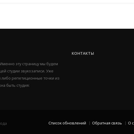
КОНТАКТЫ
 Именно эту страницу мы будем
ей студии звукозаписи. Уже
ии либо репетиционные точки из
жна быть студия:
Список обновлений
Обратная связь
О 
рода