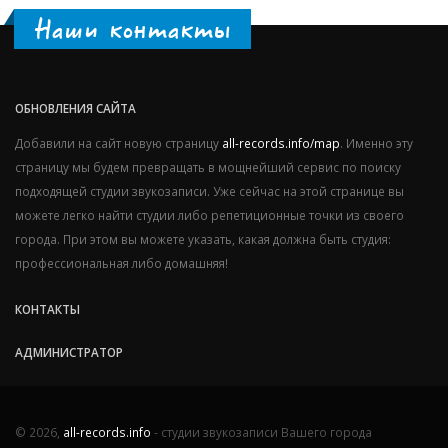
Наши контакты
ОБНОВЛЕНИЯ САЙТА
Добавили на сайт новую страницу
all-records.info/map
. Именно эту
страницу мы будем превращать в мощнейший сервис по поиску
подходящей студии звукозаписи. Уже сейчас на этой странице вы
можете легко найти студии либо репетиционные точки из своего
города. При этом вы можете указать, какая должна быть студия:
профессиональная либо домашняя!
КОНТАКТЫ
АДМИНИСТРАТОР
© 2026,
all-records.info
- студии звукозаписи Вашего города