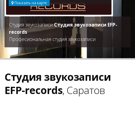
Показать на карте
Студия звукозаписи
Студия звукозаписи EFP-
records
Професиональная студия звукозаписи
Студия звукозаписи
EFP-records
, Саратов