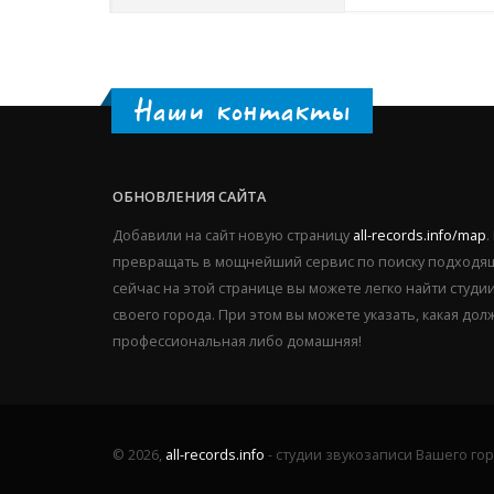
Наши контакты
ОБНОВЛЕНИЯ САЙТА
Добавили на сайт новую страницу
all-records.info/map
.
превращать в мощнейший сервис по поиску подходящ
сейчас на этой странице вы можете легко найти студ
своего города. При этом вы можете указать, какая дол
профессиональная либо домашняя!
© 2026,
all-records.info
- студии звукозаписи Вашего го