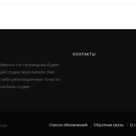
КОНТАКТЫ
 Именно эту страницу мы будем
ей студии звукозаписи. Уже
ии либо репетиционные точки из
жна быть студия:
Список обновлений
Обратная связь
О 
рода