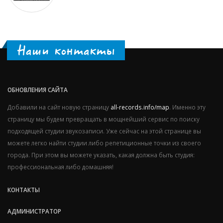
Наши контакты
ОБНОВЛЕНИЯ САЙТА
Добавили на сайт новую страницу
all-records.info/map
. Именно эту
страницу мы будем превращать в мощнейший сервис по поиску
подходящей студии звукозаписи. Уже сейчас на этой странице вы
можете легко найти студии либо репетиционные точки из своего
города. При этом вы можете указать, какая должна быть студия:
профессиональная либо домашняя!
КОНТАКТЫ
АДМИНИСТРАТОР