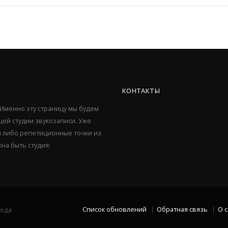
КОНТАКТЫ
 Именно эту страницу мы будем
ей студии звукозаписи. Уже
ии либо репетиционные точки из
жна быть студия:
Список обновлений
Обратная связь
О 
рода