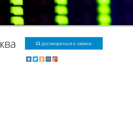
сква
Договориться о записи