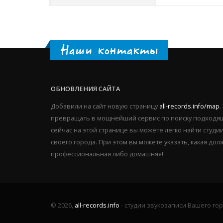
Наши контакты
ОБНОВЛЕНИЯ САЙТА
Добавили на сайт новую страницу
all-records.info/map
.
превращать в мощнейший сервис по поиску подходящ
сейчас на этой странице вы можете легко найти студ
своего города. При этом вы можете указать, какая дол
профессиональная либо домашняя!
© 2026,
all-records.info
- студии звукозаписи Вашего го