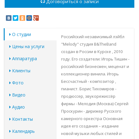
Договориться о записи
О студии
Российский независимый лэйбл
"Melody" студия B&TheBand
Цены на услуги
создан в России в Курске , 2010
Аппаратура
году. Его создатели: Игорь Тишин -
российский бизнесмен, меценат и
Клиенты
коллекционер винила. Игорь
Бессчастный - композитор ,
Фото
пианист. Борис Тихомиров -
Видео
продюссер, звукорежиссёр
фирмы - Мелодия (Москва) Сергей
Аудио
Проскурин - дирижер Русского
камерного оркестра Основная
Контакты
идея его создания – издание
Календарь
новой музыки любых стилей и