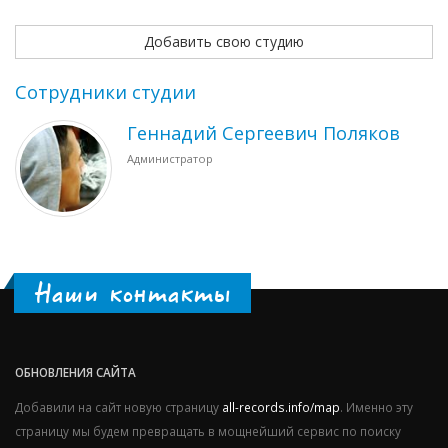
Добавить свою студию
Сотрудники студии
Геннадий Сергеевич Поляков
Администратор
Наши контакты
ОБНОВЛЕНИЯ САЙТА
Добавили на сайт новую страницу
all-records.info/map
. Именно эту
страницу мы будем превращать в мощнейший сервис по поиску