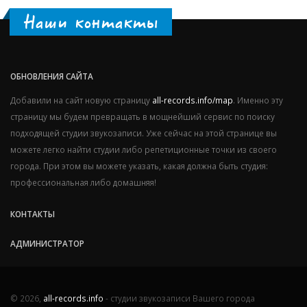
Наши контакты
ОБНОВЛЕНИЯ САЙТА
Добавили на сайт новую страницу
all-records.info/map
. Именно эту
страницу мы будем превращать в мощнейший сервис по поиску
подходящей студии звукозаписи. Уже сейчас на этой странице вы
можете легко найти студии либо репетиционные точки из своего
города. При этом вы можете указать, какая должна быть студия:
профессиональная либо домашняя!
КОНТАКТЫ
АДМИНИСТРАТОР
© 2026,
all-records.info
- студии звукозаписи Вашего города