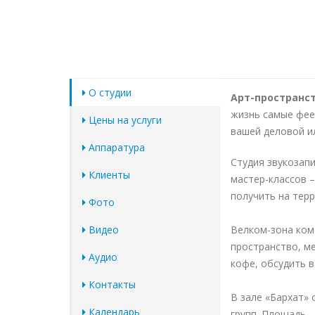
О студии
Арт-пространст
жизнь самые фее
Цены на услуги
вашей деловой и
Аппаратура
Студия звукозап
Клиенты
мастер-классов 
получить на терр
Фото
Видео
Велком-зона ком
пространство, ме
Аудио
кофе, обсудить 
Контакты
В зале «Бархат»
Календарь
групп. Площадь –