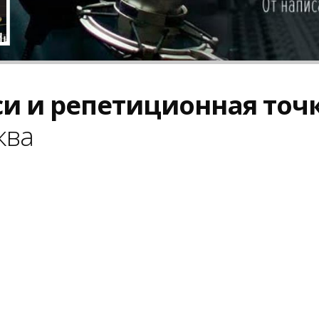
си и репетиционная точ
ква