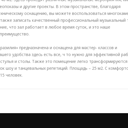
еопоказы и другие проекты. В этом пространстве, благодаря
хническому оснащению, вы можете воспользоваться многокам
 также записать качественный профессиональный музыкальный т
ие, что зал работает в любое время суток, и это наше
преимущество.
разилия» предназначена и оснащена для мастер- классов и
ашего удобства здесь есть все, ч то нужно для эффективной ра
 стулья и столы. Также это помещение легко трансформируются 
вок шоу и танцевальных репетиций. Площадь – 25 м2. С комфорт
15 человек.