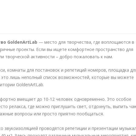
во GoldenArtLab
— место для творчества, где воплощаются в
ричные проекты. Если вы ищете комфортное пространство для
ли творческой активности – добро пожаловать к нам.
иси, комнаты для постановок и репетиций номеров, площадка дл
– это лишь неполный список возможностей, которые вы можете
итории GoldenArtLab.
фортно вмещает до 10-12 человек одновременно. Это особое
сто релакса, где можно приглушить свет, отдохнуть, выпить ча
важные вопросы или просто приятно пообщаться.
 со звукоизоляцией проводятся репетиции и презентации музыка
 40 м2. Здесь проходят различные музыкальные мероприятия, ки