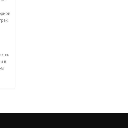
ерной
рек.
боты:
и в
ом