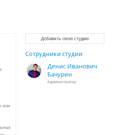
Добавить свою студию
Сотрудники студии
Денис Иванович
я
Бачурин
Администратор
ю или
льных
но-