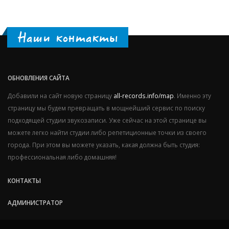
Наши контакты
ОБНОВЛЕНИЯ САЙТА
Добавили на сайт новую страницу
all-records.info/map
. Именно эту
страницу мы будем превращать в мощнейший сервис по поиску
подходящей студии звукозаписи. Уже сейчас на этой странице вы
можете легко найти студии либо репетиционные точки из своего
города. При этом вы можете указать, какая должна быть студия:
профессиональная либо домашняя!
КОНТАКТЫ
АДМИНИСТРАТОР