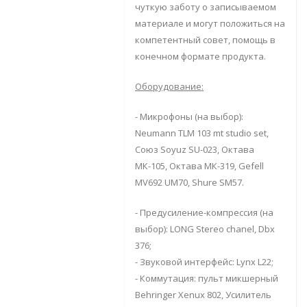
чуткую заботу о записываемом
материале и могут положиться на
компетентный совет, помощь в
конечном формате продукта.
Оборудование:
- Микрофоны (на выбор):
Neumann TLM 103 mt studio set,
Союз Soyuz SU-023, Октава
МК-105, Октава МК-319, Gefell
MV692 UM70, Shure SM57.
- Предусиление-компрессия (на
выбор): LONG Stereo chanel, Dbx
376;
- Звуковой интерфейс: Lynx L22;
- Коммутация: пульт микшерный
Behringer Xenux 802, Усилитель