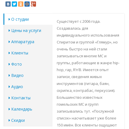
О студии
Существует с 2006 года.
Создавалась для
Цены на услуги
индивидуального использования
Аппаратура
Спиритом и группой «Глямур», но
очень быстро на ней стали
Клиенты
записываться многие МС и
группы, работающие в жанре hip-
Фото
hop, rap, R’n’B. Имеется опыт
Видео
записи, сведения живых
инструментов (гитара, баян,
Аудио
скрипка, контрабас, перкуссия).
Большинство известных
Контакты
гомельских МС и групп
Календарь
записывались тут. «Послужной
список» насчитывает уже более
Скидки
150 имён. Все клиенты ощущают