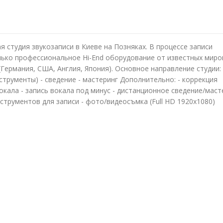
 студия звукозаписи в Киеве на Позняках. В процессе записи
лько профессиональное Hi-End оборудование от известных миро
Германия, США, Англия, Япония). Основное направление студии: 
нструменты) - сведение - мастеринг Дополнительно: - коррекция
кала - запись вокала под минус - дистанционное сведение/маст
нструментов для записи - фото/видеосъмка (Full HD 1920x1080)