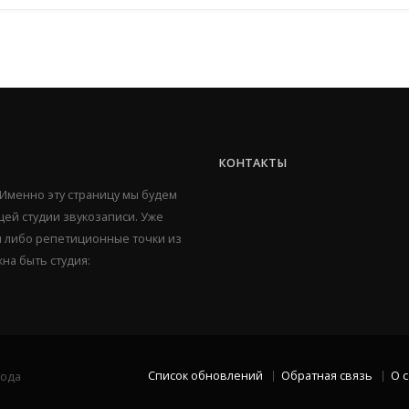
КОНТАКТЫ
 Именно эту страницу мы будем
ей студии звукозаписи. Уже
ии либо репетиционные точки из
жна быть студия:
Список обновлений
Обратная связь
О 
рода