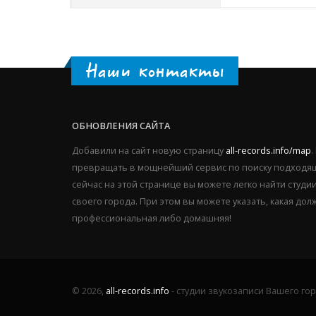
Наши контакты
ОБНОВЛЕНИЯ САЙТА
Добавили на сайт новую страницу
all-records.info/map
.
превращать в мощнейший сервис по поиску подходящ
сейчас на этой странице вы можете легко найти студ
своего города. При этом вы можете указать, какая дол
профессиональная либо домашняя!
© 2026,
all-records.info
- студии звукозаписи Вашего го