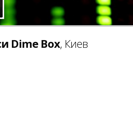
и Dime Box
, Киев