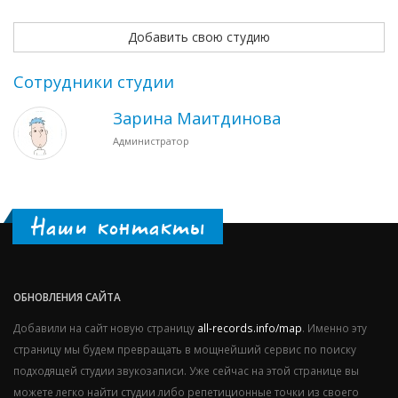
Добавить свою студию
Сотрудники студии
Зарина Маитдинова
Администратор
Наши контакты
ОБНОВЛЕНИЯ САЙТА
Добавили на сайт новую страницу
all-records.info/map
. Именно эту
страницу мы будем превращать в мощнейший сервис по поиску
подходящей студии звукозаписи. Уже сейчас на этой странице вы
можете легко найти студии либо репетиционные точки из своего