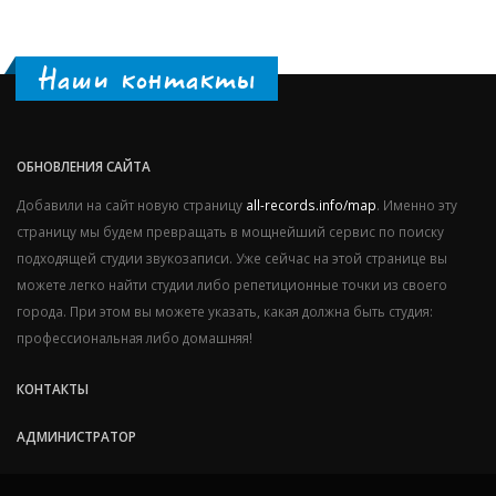
Наши контакты
ОБНОВЛЕНИЯ САЙТА
Добавили на сайт новую страницу
all-records.info/map
. Именно эту
страницу мы будем превращать в мощнейший сервис по поиску
подходящей студии звукозаписи. Уже сейчас на этой странице вы
можете легко найти студии либо репетиционные точки из своего
города. При этом вы можете указать, какая должна быть студия:
профессиональная либо домашняя!
КОНТАКТЫ
АДМИНИСТРАТОР