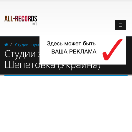
Cтудии звукозаписи
Украина
Шепетовка
Cтудии звукозаписи -
Шепетовка (Украина)