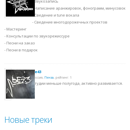
- Звукозапись
- Написание аранжировок, фонограмм, минусовок
- Сведение и tune вокала
- Сведение многодорожечных проектов
- Мастеринг
- Консультации по звукорежиссуре
- Песни на заказ
- Песни в подарок
be43
Россия,
Пенза
,
рейтинг: 1
Студии меньше полугода, активно развивается.
Новые треки