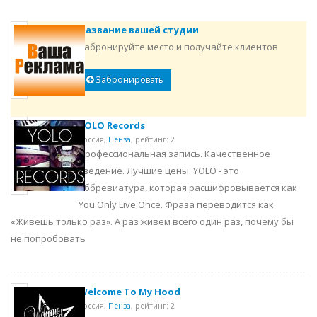
Название вашей студии
Забронируйте место и получайте клиентов
Забронировать
YOLO Records
Россия,
Пенза
,
рейтинг: 2
Профессиональная запись. Качественное
сведение. Лучшие цены. YOLO - это
аббревиатура, которая расшифровывается как
You Only Live Once. Фраза переводится как
«Живешь только раз». А раз живем всего один раз, почему бы
не попробовать
Welcome To My Hood
Россия,
Пенза
,
рейтинг: 2