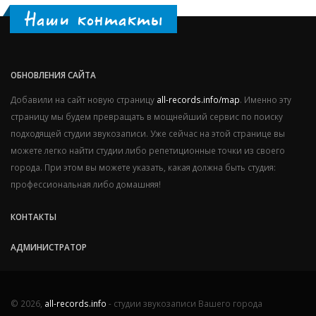
Наши контакты
ОБНОВЛЕНИЯ САЙТА
Добавили на сайт новую страницу
all-records.info/map
. Именно эту
страницу мы будем превращать в мощнейший сервис по поиску
подходящей студии звукозаписи. Уже сейчас на этой странице вы
можете легко найти студии либо репетиционные точки из своего
города. При этом вы можете указать, какая должна быть студия:
профессиональная либо домашняя!
КОНТАКТЫ
АДМИНИСТРАТОР
© 2026,
all-records.info
- студии звукозаписи Вашего города