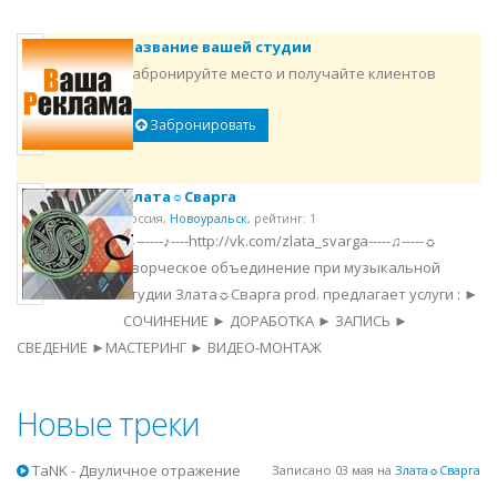
Название вашей студии
Забронируйте место и получайте клиентов
Забронировать
Злата☼Сварга
Россия,
Новоуральск
,
рейтинг: 1
☼------♪----http://vk.com/zlata_svarga-----♫-----☼
Творческое объединение при музыкальной
студии Злата☼Сварга prod. предлагает услуги : ►
СОЧИНЕНИЕ ► ДОРАБОТКА ► ЗАПИСЬ ►
СВЕДЕНИЕ ►МАСТЕРИНГ ► ВИДЕО-МОНТАЖ
Новые треки
TaNK - Двуличное отражение
Записано 03 мая на
Злата☼Сварга