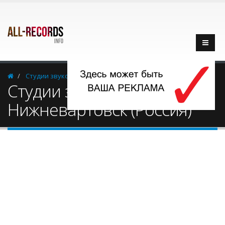
Cтудии звукозаписи
Россия
Нижневартовск
Cтудии звукозаписи -
Нижневартовск (Россия)