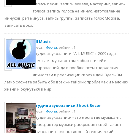
запись песни, запись вокала, мастеринг, запись
голоса, запись голоса на минус, изготовление
минусов, рэп минуса, запись группы, записать голос Москва,
записать вокал
All Music
Россия,
Москва
,
рейтинг: 1
Студия звукозаписи "ALL MUSIC" с 2009 года
помогает музыкантам любых стилей и
направлений, да и вообще всем творческим
личностям в реализации своих идей. Здесь Вы
легко сможете забыть обо всех житейских проблемах и мелочах
жизни и окунуться в мир
Студия звукозаписи Shoot Recor
Россия,
Москва
,
рейтинг: 1
Студия звукозаписи - это место где музыкант,
певец, автор музыки раскрывает свой талант.
Звукозапись очень сложный технический