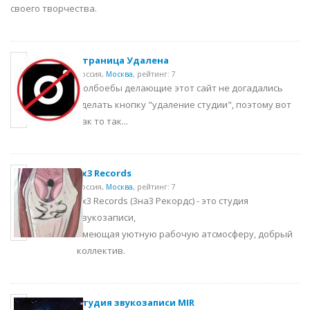
своего творчества.
Страница Удалена
Россия,
Москва
,
рейтинг: 7
Долбоебы делающие этот сайт не догадались
сделать кнопку "удаление студии", поэтому вот
как то так...
3x3 Records
Россия,
Москва
,
рейтинг: 7
3x3 Records (3на3 Рекордс) - это студия
звукозаписи,
имеющая уютную рабочую атсмосферу, добрый
коллектив.
Студия звукозаписи MIR