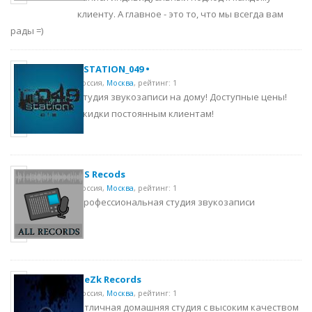
клиенту. А главное - это то, что мы всегда вам
рады =)
• STATION_049 •
Россия,
Москва
,
рейтинг: 1
Студия звукозаписи на дому! Доступные цены!
Скидки постоянным клиентам!
DS Recods
Россия,
Москва
,
рейтинг: 1
Профессиональная студия звукозаписи
HeZk Records
Россия,
Москва
,
рейтинг: 1
Отличная домашняя студия с высоким качеством