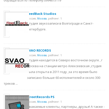
обращаться по телефону:0994675119
FeedBack Studios
Россия,
Москва
,
рейтинг: 1
Студия звукозаписи в Волгограде и Санкт-
Петербурге.
SVAO RECORDS
Россия,
Москва
,
рейтинг: 1
Студия находится в Северо восточном округе , г
Москва на станции метро Алексеевская ,студия
была открыта в 2011 году ,за это время было
записано больше 60 исполнителей и около 300
треков ...
IcreetRecords PS
Россия,
Москва
,
рейтинг: 1
Уважаемые клиенты, партнеры, друзья! А также -