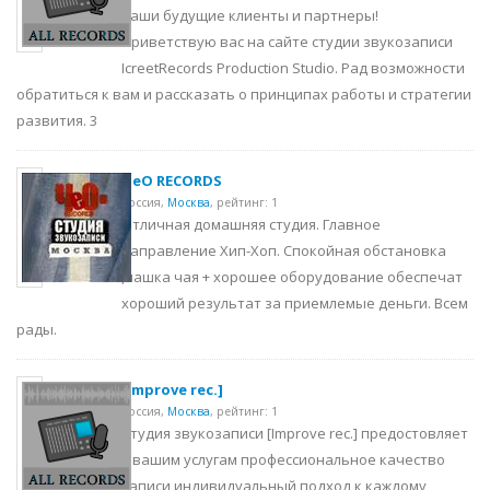
наши будущие клиенты и партнеры!
Приветствую вас на сайте студии звукозаписи
IcreetRecords Production Studio. Рад возможности
обратиться к вам и рассказать о принципах работы и стратегии
развития. 3
ЧеО RECORDS
Россия,
Москва
,
рейтинг: 1
Отличная домашняя студия. Главное
направление Хип-Хоп. Спокойная обстановка
,чашка чая + хорошее оборудование обеспечат
хороший результат за приемлемые деньги. Всем
рады.
[Improve rec.]
Россия,
Москва
,
рейтинг: 1
Студия звукозаписи [Improve rec.] предостовляет
к вашим услугам профессиональное качество
записи индивидуальный подход к каждому