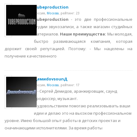
Tubeproduction
Россия,
Москва
,
рейтинг: 23
Tubeproduction
- это две профессиональные
студии звукозаписи, а также магазин студийных
материалов.
Наши преимущества:
Мы молодая,
быстро развивающаяся компания, которая
дорожит своей репутацией. Поэтому: - Мы нацелены на
получение качественного
ДемиdovsounД
Россия,
Москва
,
рейтинг: 17
Я - Сергей Демидов, аранжировщик, саунд
продюссер, музыкант.
С удовольствием помогаю реализовывать ваши
идеи и делаю это на высоком профессиональном
уровне. Имею большой опыт работы в детских проектах и
сначинающими исполнителями. За время работы