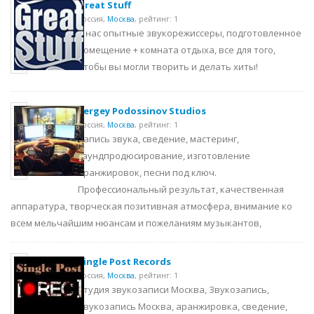
Great Stuff
Россия,
Москва
,
рейтинг: 1
У нас опытные звукорежиссеры, подготовленное
помещение + комната отдыха, все для того,
чтобы вы могли творить и делать хиты!
Sergey Podossinov Studios
Россия,
Москва
,
рейтинг: 1
Запись звука, сведение, мастеринг,
саундпродюсирование, изготовление
аранжировок, песни под ключ.
Профессиональный результат, качественная
аппаратура, творческая позитивная атмосфера, внимание ко
всем мельчайшим нюансам и пожеланиям музыкантов,
Single Post Records
Россия,
Москва
,
рейтинг: 1
Студия звукозаписи Москва, Звукозапись,
Звукозапись Москва, аранжировка, сведение,