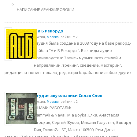
НАПИСАНИЕ АРАНЖИРОВОК И
А и Б Рекордз
Россия,
Москва
,
рейтинг: 2
Студия была создана в 2008 году на базе рекорд-
лейбла "А и Б Рекордз". Все виды аудио-
производства: Запись музыки всех стилей и
направлений, трекинг, сведение, мастеринг,
редакция и тюнинг вокала, редакция барабанови любых других
Студия звукозаписи Сплав Слов
Россия,
Москва
,
рейтинг: 2
С НАМИ РАБОТАЛИ:
HammAli & Navai, Mia Boyka, Ёлка, Анастасия
Стоцкая, Сергей Жуков, Михаил Галустян, Эдвард
Бил, ГлюкоZa, ST, Макс +100500, Рем Дигга,
Млечный aka Centavro, ChipaChip, Гобозовы (Дом2), Сергей