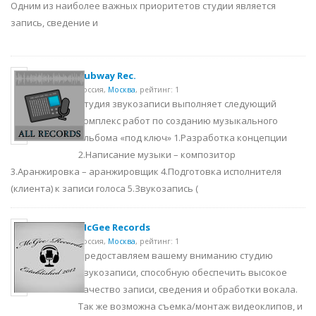
Одним из наиболее важных приоритетов студии является
запись, сведение и
Subway Rec.
Россия,
Москва
,
рейтинг: 1
Студия звукозаписи выполняет следующий
комплекс работ по созданию музыкального
альбома «под ключ» 1.Разработка концепции
2.Написание музыки – композитор
3.Аранжировка – аранжировщик 4.Подготовка исполнителя
(клиента) к записи голоса 5.Звукозапись (
McGee Records
Россия,
Москва
,
рейтинг: 1
Предоставляем вашему вниманию студию
звукозаписи, способную обеспечить высокое
качество записи, сведения и обработки вокала.
Так же возможна съемка/монтаж видеоклипов, и