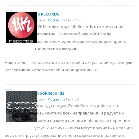
UK RECORDS
Россия,
Москва
,
рейтинг: 13
В 2015 году студия UK Records отметила своё
пятилетие. Основана была в 2010 года
коллективом единомышленников да и просто
творческими людьми.
Наша цель — создание качественной и актуальной музыки для
коллективов, исполнителей и корпоративных
ZvookRecords
Россия,
Москва
,
рейтинг: 8
Команда студии Zvook Records работает с
музыкантами всех направлений и радует их
своими низкими ценами и обширным перечнем
услуг. У нас музыканты могут получить не только
весь спектр услуг звукозаписи, но и содействие в развитии