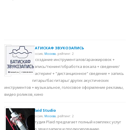
БАТИСКАФ ЗВУКОЗАПИСЬ
Россия,
Москва
,
рейтинг: 2
+ создание инструменталов/аранжировок +
запись/тюнинг/обработка вокала + сведение/
мастеринг + "дистанционное" сведение + запись
гитары/бас-гитары/ других акустических
инструментов + музыкальное, голосовое оформление рекламы,
видео роликов, кино
Plaid Studio
Россия,
Москва
,
рейтинг: 2
Студия Plaid предлагает полный комплекс услуг
по звукозаписи и продюсированию