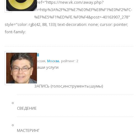
href="https://new.vk.com/away.php?
to=http%3A%2F%2F%E7%E0%EF%E8%F1%E0%F2%FC-
%EF%E5%F1%ED%FE.%F0%F4&post=-40163907_278"
style="color: rgb(42, 88, 133); text-decoration: none; cursor: pointer;
font-family:
all
Россия,
Москва
,
рейтинг: 2
Наши услуги
ЗАПИСЬ (голос,инструменты,шумы)
СВЕДЕНИЕ
МАСТЕРИНГ