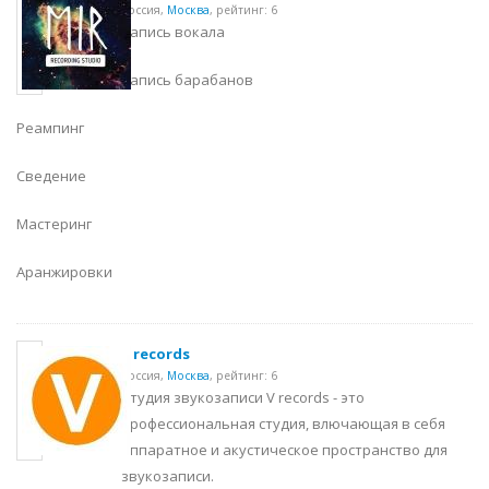
Россия,
Москва
,
рейтинг: 6
Запись вокала
Запись барабанов
Реампинг
Сведение
Мастеринг
Аранжировки
V records
Россия,
Москва
,
рейтинг: 6
Студия звукозаписи V records - это
профессиональная студия, влючающая в себя
аппаратное и акустическое пространство для
звукозаписи.