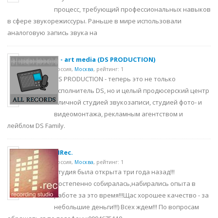
процесс, требующий профессиональных навыков
в сфере звукорежиссуры. Раньше в мире использовали
аналоговую запись звука на
D - art media (DS PRODUCTION)
Россия,
Москва
,
рейтинг: 1
DS PRODUCTION - теперь это не только
исполнитель DS, но и целый продюсерский центр
с личной студией звукозаписи, студией фото- и
видеомонтажа, рекламным агентством и
лейблом DS Family.
MRec.
Россия,
Москва
,
рейтинг: 1
Студия была открыта три года назад!!!
Постепенно собиралась,набирались опыта в
работе за это время!!!Щас хорошее качество - за
небольшие деньги!!!) Всех ждем!!! По вопросам