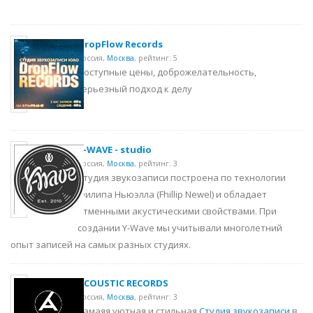
DropFlow Records
Россия,
Москва
,
рейтинг: 5
Доступные цены, доброжелательность,
серьезный подход к делу
Y-WAVE - studio
Россия,
Москва
,
рейтинг: 3
Студия звукозаписи построена по технологии
Филипа Ньюэлла (Fhillip Newel) и обладает
отменными акустическими свойствами. При
создании Y-Wave мы учитывали многолетний
опыт записей на самых разных студиях.
ACOUSTIC RECORDS
Россия,
Москва
,
рейтинг: 3
Самаяя уютная и стильная
Студия звукозаписи
в