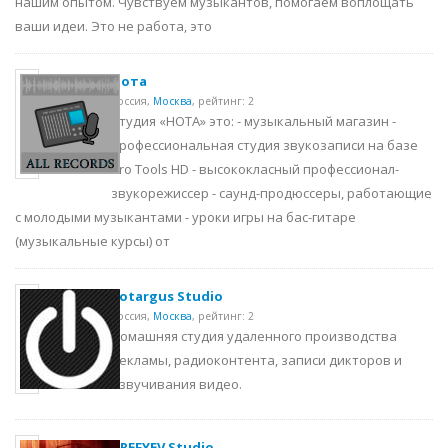
нашим опытом. Чувствуем музыкантов, помогаем воплощать
ваши идеи. Это не работа, это
Нота
Россия,
Москва
,
рейтинг: 2
Студия «НОТА» это: - музыкальный магазин -
профессиональная студия звукозаписи на базе
Рro Tools НD - высококласный профессионал-
звукорежиссер - саунд-продюссеры, работающие
с молодыми музыкантами - уроки игры на бас-гитаре
(музыкальные курсы) от
Sotargus Studio
Россия,
Москва
,
рейтинг: 2
Домашняя студия удаленного производства
рекламы, радиоконтента, записи дикторов и
озвучивания видео.
AREFYEV Studio