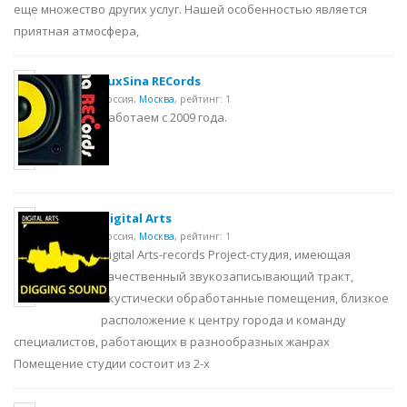
еще множество других услуг. Нашей особенностью является
приятная атмосфера,
LuxSina RECords
Россия,
Москва
,
рейтинг: 1
Работаем с 2009 года.
Digital Arts
Россия,
Москва
,
рейтинг: 1
Digital Arts-records Project-студия, имеющая
качественный звукозаписывающий тракт,
акустически обработанные помещения, близкое
расположение к центру города и команду
специалистов, работающих в разнообразных жанрах
Помещение студии состоит из 2-х