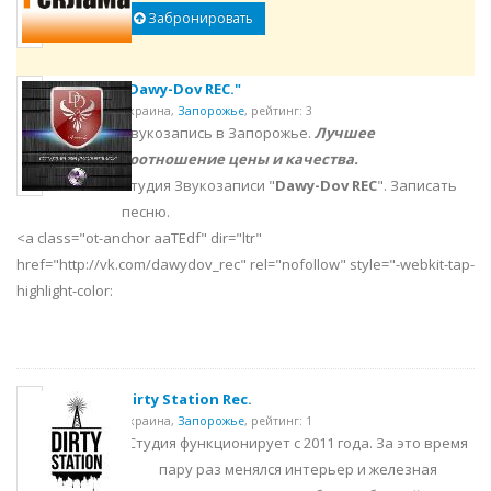
Забронировать
"Dawy-Dov REC."
Украина,
Запорожье
,
рейтинг: 3
Звукозапись в Запорожье.
Лучшее
соотношение цены и качества.
Студия Звукозаписи "
Dawy-Dov REC
". Записать
песню.
<a class="ot-anchor aaTEdf" dir="ltr"
href="http://vk.com/dawydov_rec" rel="nofollow" style="-webkit-tap-
highlight-color:
Dirty Station Rec.
Украина,
Запорожье
,
рейтинг: 1
Студия функционирует с 2011 года. За это время
пару раз менялся интерьер и железная