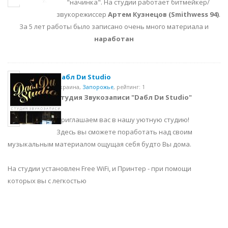
"начинка". На студии работает битмейкер/
звукорежиссер
Артем Кузнецов (Smithwess 94)
.
За 5 лет работы было записано очень много материала и
наработан
Dабл Dи Studio
Украина,
Запорожье
,
рейтинг: 1
Студия Звукозаписи "Dабл Dи Studio"
Приглашаем вас в нашу уютную студию!
Здесь вы сможете поработать над своим
музыкальным материалом ощущая себя будто Вы дома.
На студии установлен Free WiFi, и Принтер - при помощи
которых вы с легкостью